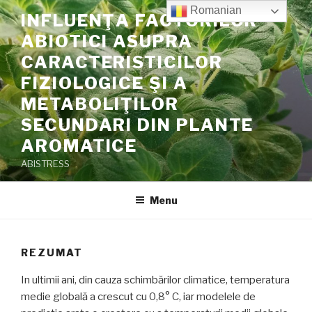
Skip
Romanian
INFLUENŢA FACTORILOR
to
ABIOTICI ASUPRA
content
CARACTERISTICILOR
FIZIOLOGICE ŞI A
METABOLIŢILOR
SECUNDARI DIN PLANTE
AROMATICE
ABISTRESS
Menu
REZUMAT
In ultimii ani, din cauza schimbărilor climatice, temperatura
medie globală a crescut cu 0,8° C, iar modelele de