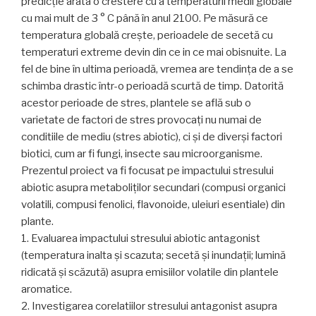
predicție arata o crestere cu a temperaturii medii globale
cu mai mult de 3 ° C până în anul 2100. Pe măsură ce
temperatura globală crește, perioadele de secetă cu
temperaturi extreme devin din ce in ce mai obisnuite. La
fel de bine în ultima perioadă, vremea are tendința de a se
schimba drastic într-o perioadă scurtă de timp. Datorită
acestor perioade de stres, plantele se află sub o
varietate de factori de stres provocați nu numai de
conditiile de mediu (stres abiotic), ci și de diverși factori
biotici, cum ar fi fungi, insecte sau microorganisme.
Prezentul proiect va fi focusat pe impactului stresului
abiotic asupra metaboliților secundari (compusi organici
volatili, compusi fenolici, flavonoide, uleiuri esentiale) din
plante.
1. Evaluarea impactului stresului abiotic antagonist
(temperatura inalta și scazuta; secetă și inundații; lumină
ridicată și scăzută) asupra emisiilor volatile din plantele
aromatice.
2. Investigarea corelatiilor stresului antagonist asupra