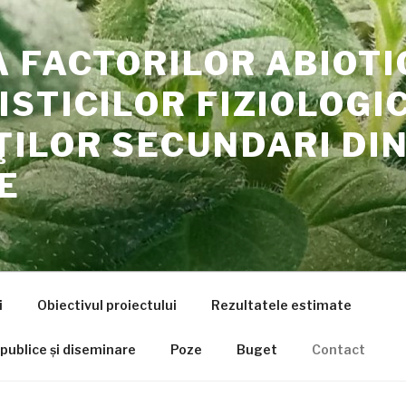
 FACTORILOR ABIOTI
STICILOR FIZIOLOGIC
ILOR SECUNDARI DI
E
i
Obiectivul proiectului
Rezultatele estimate
 publice și diseminare
Poze
Buget
Contact