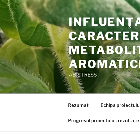
Skip
to
INFLUENŢA
content
CARACTERI
METABOLIŢ
AROMATIC
ABISTRESS
Rezumat
Echipa proiectulu
Progresul proiectului: rezultate